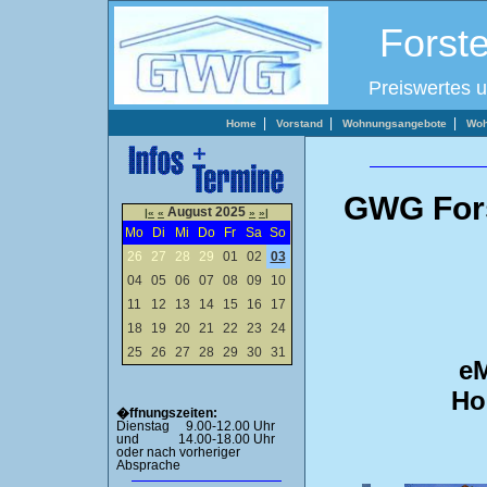
Forst
Preiswertes 
|
|
|
Home
Vorstand
Wohnungsangebote
Woh
GWG Fors
August 2025
|«
«
»
»|
Mo
Di
Mi
Do
Fr
Sa
So
26
27
28
29
01
02
03
04
05
06
07
08
09
10
11
12
13
14
15
16
17
18
19
20
21
22
23
24
25
26
27
28
29
30
31
eM
Ho
�ffnungszeiten:
Dienstag 9.00-12.00 Uhr
und 14.00-18.00 Uhr
oder nach vorheriger
Absprache