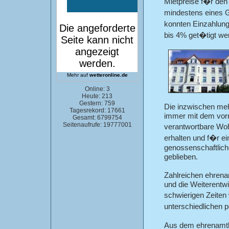
Mietpreise f�r den
mindestens eines G
konnten Einzahlung
bis 4% get�tigt werd
Mehr auf
wetteronline.de
Online: 3
Heute: 213
Gestern: 759
Die inzwischen me
Tagesrekord: 17661
immer mit dem vorra
Gesamt: 6799754
Seitenaufrufe: 19777001
verantwortbare Wo
erhalten und f�r 
genossenschaftlich
geblieben.
Zahlreichen ehrena
und die Weiterentw
schwierigen Zeiten
unterschiedlichen 
Aus dem ehrenamtlic